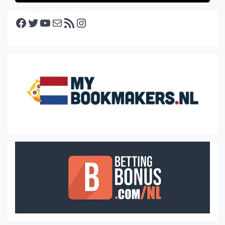
Facebook
Twitter
YouTube
E-mail
RSS feed
Instagram