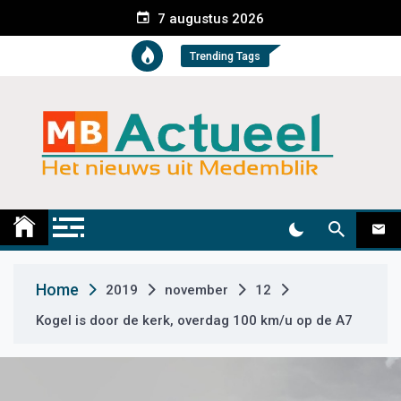
S
7 augustus 2026
k
i
Trending Tags
p
t
o
c
o
n
t
Medemblik Actueel
Wij zijn altijd actueel
e
n
t
Home
2019
november
12
Kogel is door de kerk, overdag 100 km/u op de A7