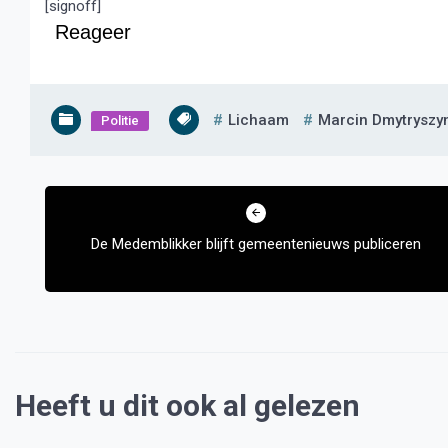
[signoff]
Reageer
Lichaam
Marcin Dmytryszy
Politie
Bericht
navigatie
De Medemblikker blijft gemeentenieuws publiceren
Heeft u dit ook al gelezen