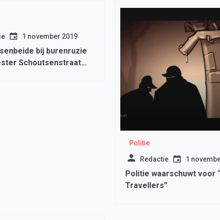
ie
1 november 2019
ssenbeide bij burenruzie
ter Schoutsenstraat
k
Politie
Redactie
1 novembe
Politie waarschuwt voor “
Travellers”