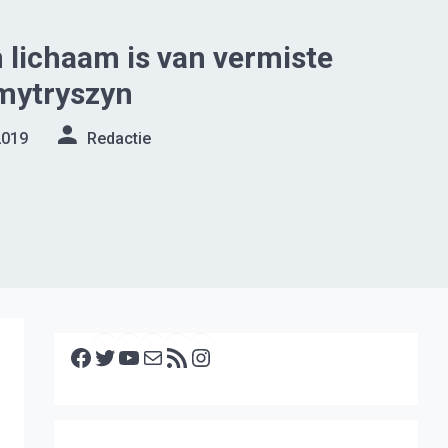
lichaam is van vermiste
mytryszyn
2019
Redactie
Facebook
Twitter
YouTube
E-mail
RSS feed
Instagram