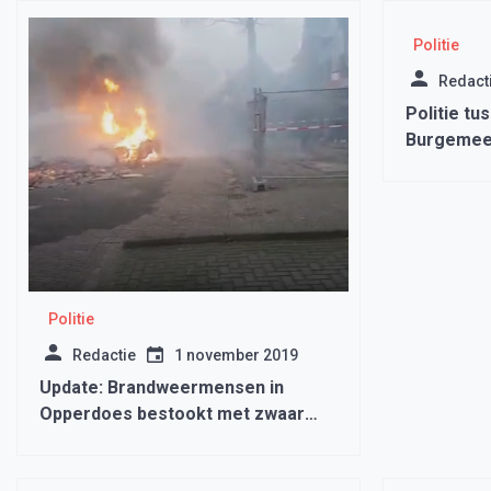
Politie
Redact
Politie tu
Burgemees
Medembli
Politie
Redactie
1 november 2019
Update: Brandweermensen in
Opperdoes bestookt met zwaar
vuurwerk