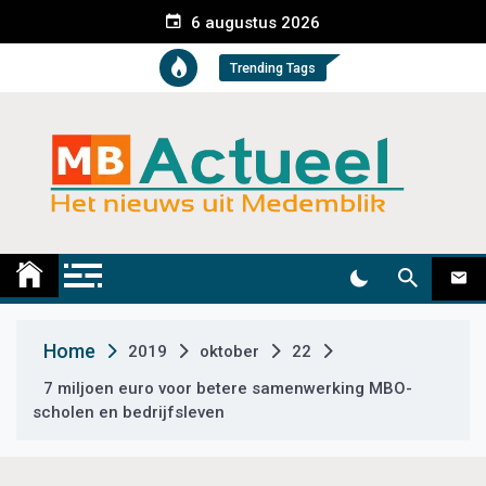
S
6 augustus 2026
k
i
Trending Tags
p
t
o
c
o
n
t
Medemblik Actueel
Wij zijn altijd actueel
e
n
t
Home
2019
oktober
22
7 miljoen euro voor betere samenwerking MBO-
scholen en bedrijfsleven