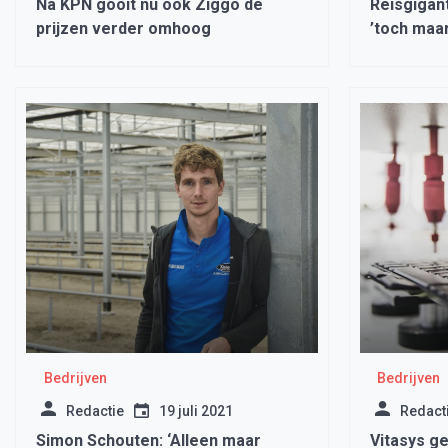
Na KPN gooit nu ook Ziggo de
Reisgigant
prijzen verder omhoog
’toch maa
Bedrijven
Bedrijven
Redactie
19 juli 2021
Redact
Simon Schouten: ‘Alleen maar
Vitasys ge