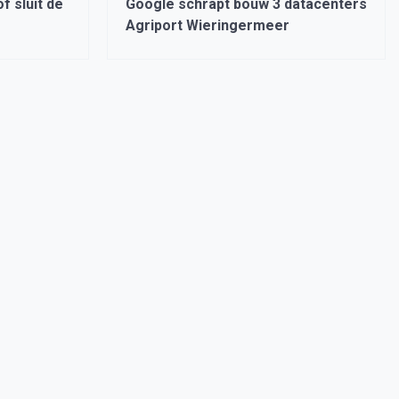
 sluit de
Google schrapt bouw 3 datacenters
Agriport Wieringermeer