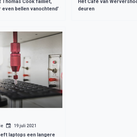
 Thomas Cook failliet,
Hèt Café van Wervershoof
r even bellen vanochtend’
deuren
ie
19 juli 2021
eft laptops een langere