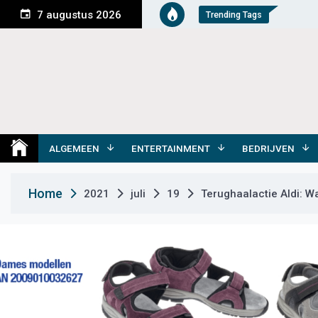
S
7 augustus 2026
Trending Tags
k
i
p
t
o
c
o
Medemblik Actueel
Wij zijn altijd actueel
n
t
ALGEMEEN
ENTERTAINMENT
BEDRIJVEN
e
n
Home
2021
juli
19
Terughaalactie Aldi: 
t