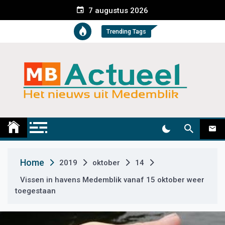
S
7 augustus 2026
k
i
Trending Tags
p
t
o
c
o
n
t
Medemblik Actueel
Wij zijn altijd actueel
e
n
t
Home
2019
oktober
14
Vissen in havens Medemblik vanaf 15 oktober weer
toegestaan