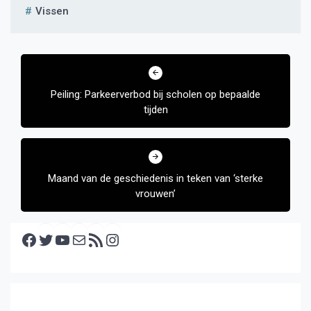
Vissen
Bericht
navigatie
Peiling: Parkeerverbod bij scholen op bepaalde
tijden
Maand van de geschiedenis in teken van ‘sterke
vrouwen’
Facebook
Twitter
YouTube
E-mail
RSS feed
Instagram