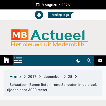
S
8 augustus 2026
k
i
Trending Tags
p
t
o
c
o
n
t
Medemblik Actueel
Wij zijn altijd actueel
e
n
t
Home
2017
december
28
Schaatsen: Benen lieten Irene Schouten in de steek
tijdens haar 3000 meter