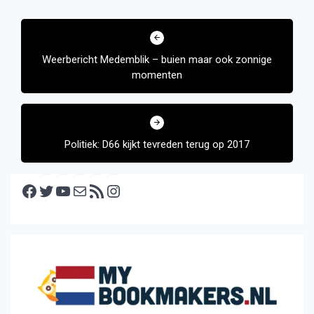
Bericht
navigatie
Weerbericht Medemblik – buien maar ook zonnige
momenten
Politiek: D66 kijkt tevreden terug op 2017
Facebook
Twitter
YouTube
E-mail
RSS feed
Instagram