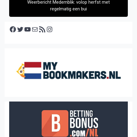
Weerbericht Medemblik: volop herfst met
regelmatig een bui
Facebook
Twitter
YouTube
E-mail
RSS feed
Instagram