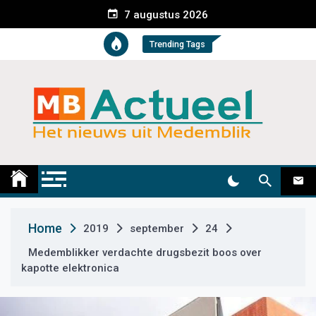
S
7 augustus 2026
k
i
Trending Tags
p
t
o
c
o
n
t
Medemblik Actueel
Wij zijn altijd actueel
e
n
t
Home
2019
september
24
Medemblikker verdachte drugsbezit boos over
kapotte elektronica