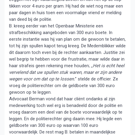
tikken voor 4 euro per gram. Hij had de wiet nog maar een
paar dagen in huis toen een voormalige vriend er melding
van deed bij de politie.
B. kreeg eerder van het Openbaar Ministerie een
strafbeschikking aangeboden van 300 euro boete. In
eerste instantie was hij van plan om die gewoon te betalen,
tot hij zijn spullen kapot terug kreeg. De Medemblikker wilde
dit daarom toch even bij de rechter aankaarten. Justitie zei
wel begrip te hebben voor die frustratie, maar wilde daar in
haar strafeis geen rekening mee houden; ,,
Het is echt heel
vervelend dat uw spullen stuk waren, maar er zijn andere
wegen voor om dat op te lossen.
” stelde de officier. Ze
vroeg de politierechter om de geldboete van 300 euro
gewoon op te leggen.
Advocaat Berman vond dat haar cliënt ondanks al zijn
medewerking toch wel erg is benadeeld door de politie en
vroeg daarom een deel van de boete voorwaardelijk op te
leggen. En de politierechter ging daarin mee. Hij legde een
geldboete van 300 euro op waarvan 100 euro
voorwaardelijk. De rest mag B. betalen in maandelijkse