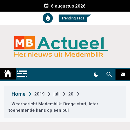
S
6 augustus 2026
k
i
Trending Tags
p
t
o
c
o
n
t
Medemblik Actueel
Wij zijn altijd actueel
e
n
t
Home
2019
juli
20
Weerbericht Medemblik: Droge start, later
toenemende kans op een bui