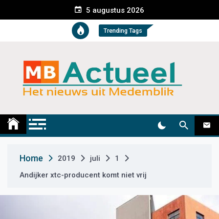
S
5 augustus 2026
k
i
Trending Tags
p
t
o
c
o
n
t
Medemblik Actueel
Wij zijn altijd actueel
e
n
t
Home
2019
juli
1
Andijker xtc-producent komt niet vrij