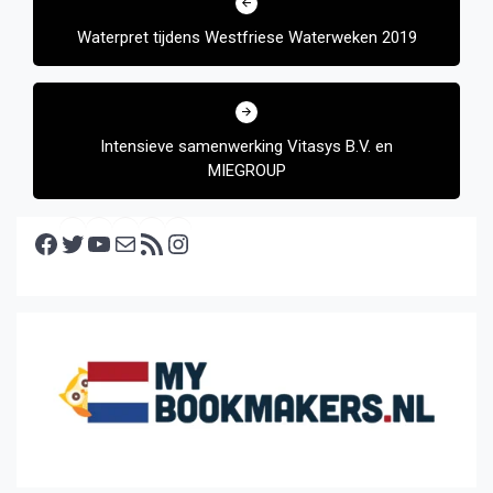
navigatie
Waterpret tijdens Westfriese Waterweken 2019
Intensieve samenwerking Vitasys B.V. en
MIEGROUP
Facebook
Twitter
YouTube
E-mail
RSS feed
Instagram