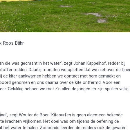
o: Roos Bähr
en die was gecrasht in het water’, zegt Johan Kappelhof, redder bij
toffer redden. Daarbij moesten we opletten dat we niet over de lijne
bij de kiter aankwamen hebben we contact met hem gemaakt en
 boord genomen en ons daarna over de kite ontfermd. Voor een
er. Gelukkig hebben we met z’n allen de jongen en zijn spullen veilig
al’, zegt Wouter de Boer. ‘Kitesurfen is geen algemeen bekende
grote krachten vrijkomen. Het doel was om tijdens de oefening de
uit het water te halen. Zodoende leerden de redders ook de gevaren