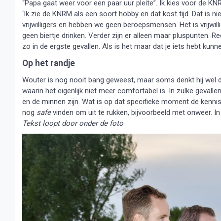
“Papa gaat weer voor een paar uur pleite”. Ik kies voor de KN
‘Ik zie de KNRM als een soort hobby en dat kost tijd. Dat is ni
vrijwilligers en hebben we geen beroepsmensen. Het is vrijwillig
geen biertje drinken. Verder zijn er alleen maar pluspunten. 
zo in de ergste gevallen. Als is het maar dat je iets hebt ku
Op het randje
Wouter is nog nooit bang geweest, maar soms denkt hij wel dat
waarin het eigenlijk niet meer comfortabel is. In zulke gevalle
en de minnen zijn. Wat is op dat specifieke moment de kenn
nog
safe
vinden om uit te rukken, bijvoorbeeld met onweer. I
Tekst loopt door onder de foto