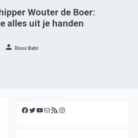
ipper Wouter de Boer:
je alles uit je handen
Roos Bahr
Facebook
Twitter
YouTube
E-mail
RSS feed
Instagram
,