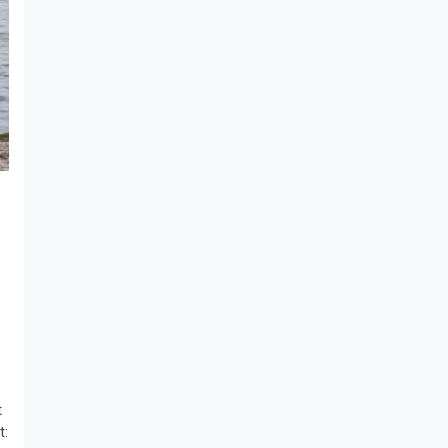
e
t
t: