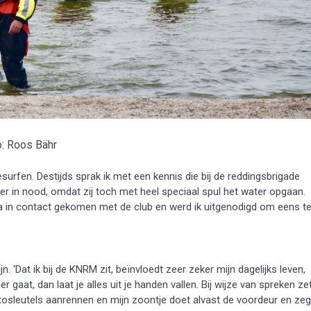
o: Roos Bähr
esurfen. Destijds sprak ik met een kennis die bij de reddingsbrigade
r in nood, omdat zij toch met heel speciaal spul het water opgaan.
a via in contact gekomen met de club en werd ik uitgenodigd om eens t
 ‘Dat ik bij de KNRM zit, beïnvloedt zeer zeker mijn dagelijks leven,
 gaat, dan laat je alles uit je handen vallen. Bij wijze van spreken ze
tosleutels aanrennen en mijn zoontje doet alvast de voordeur en zeg