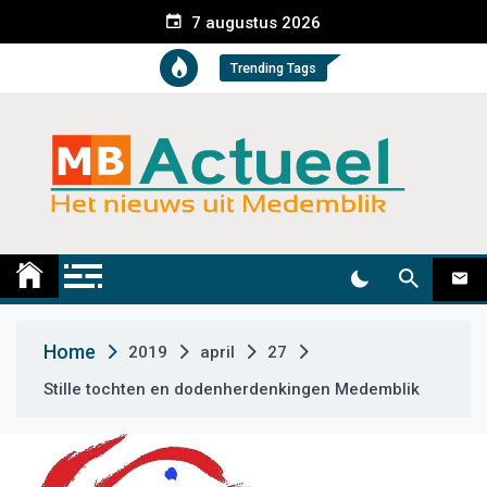
S
7 augustus 2026
k
i
Trending Tags
p
t
o
c
o
n
t
Medemblik Actueel
Wij zijn altijd actueel
e
n
t
Home
2019
april
27
Stille tochten en dodenherdenkingen Medemblik