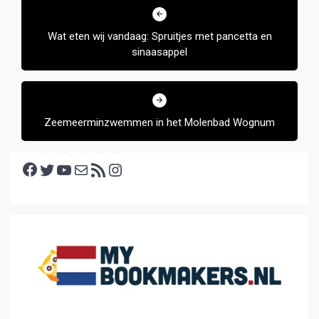
navigatie
Wat eten wij vandaag: Spruitjes met pancetta en
sinaasappel
Zeemeerminzwemmen in het Molenbad Wognum
Facebook
Twitter
YouTube
E-mail
RSS feed
Instagram