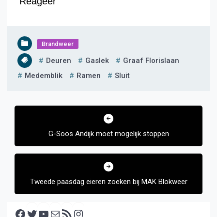
Reageer
Brandweer
Deuren
Gaslek
Graaf Florislaan
Medemblik
Ramen
Sluit
Bericht
navigatie
G-Soos Andijk moet mogelijk stoppen
Tweede paasdag eieren zoeken bij MAK Blokweer
Facebook
Twitter
YouTube
E-mail
RSS feed
Instagram