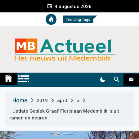
S
4 augustus 2026
k
i
Trending Tags
p
t
o
c
o
n
t
Medemblik Actueel
Wij zijn altijd actueel
e
n
t
Home
2019
april
5
Update Gaslek Graaf Florislaan Medemblik, sluit
ramen en deuren