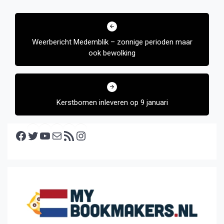
Bericht
navigatie
Weerbericht Medemblik – zonnige perioden maar
ook bewolking
Kerstbomen inleveren op 9 januari
Facebook
Twitter
YouTube
E-mail
RSS feed
Instagram