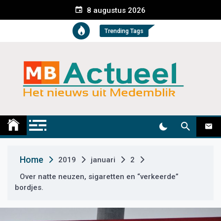
S
8 augustus 2026
k
i
Trending Tags
p
t
o
c
o
n
t
Medemblik Actueel
Wij zijn altijd actueel
e
n
t
Home
2019
januari
2
Over natte neuzen, sigaretten en “verkeerde”
bordjes.