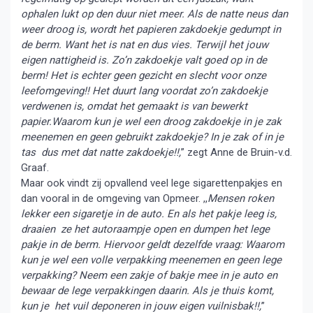
ophalen lukt op den duur niet meer. Als de natte neus dan
weer droog is, wordt het papieren zakdoekje gedumpt in
de berm. Want het is nat en dus vies. Terwijl het jouw
eigen nattigheid is. Zo’n zakdoekje valt goed op in de
berm! Het is echter geen gezicht en slecht voor onze
leefomgeving!! Het duurt lang voordat zo’n zakdoekje
verdwenen is, omdat het gemaakt is van bewerkt
papier.Waarom kun je wel een droog zakdoekje in je zak
meenemen en geen gebruikt zakdoekje? In je zak of in je
tas dus met dat natte zakdoekje!!,
” zegt Anne de Bruin-v.d.
Graaf.
Maar ook vindt zij opvallend veel lege sigarettenpakjes en
dan vooral in de omgeving van Opmeer. ,,
Mensen roken
lekker een sigaretje in de auto. En als het pakje leeg is,
draaien ze het autoraampje open en dumpen het lege
pakje in de berm. Hiervoor geldt dezelfde vraag: Waarom
kun je wel een volle verpakking meenemen en geen lege
verpakking? Neem een zakje of bakje mee in je auto en
bewaar de lege verpakkingen daarin. Als je thuis komt,
kun je het vuil deponeren in jouw eigen vuilnisbak!!,
”