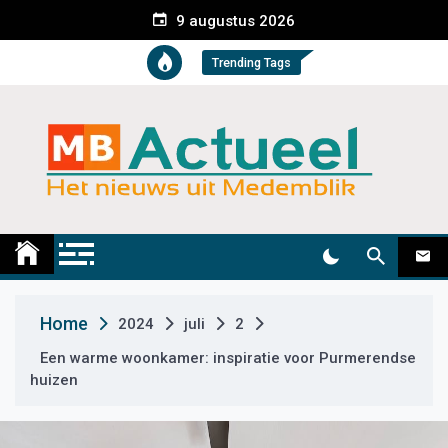
S
9 augustus 2026
k
i
Trending Tags
p
t
o
c
o
n
t
Medemblik Actueel
Wij zijn altijd actueel
e
n
t
Home
2024
juli
2
Een warme woonkamer: inspiratie voor Purmerendse
huizen