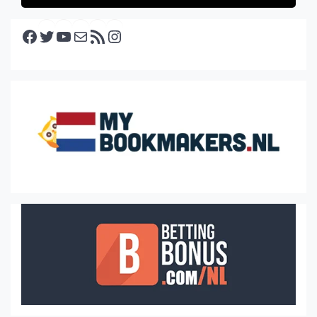
Facebook
Twitter
YouTube
E-mail
RSS feed
Instagram