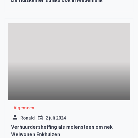
De Huiskamer straks ook in Medemblik
Algemeen
Ronald
2 juli 2024
Verhuurdersheffing als molensteen om nek
Welwonen Enkhuizen