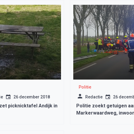
Politie
ie
26 december 2018
Redactie
26 decemb
zet picknicktafel Andijk in
Politie zoekt getuigen aa
Markerwaardweg, inwoo
Medemblik gewond naar 