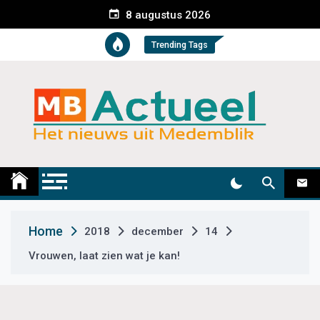
S
8 augustus 2026
k
i
Trending Tags
p
t
o
c
o
n
t
Medemblik Actueel
Wij zijn altijd actueel
e
n
t
Home
2018
december
14
Vrouwen, laat zien wat je kan!