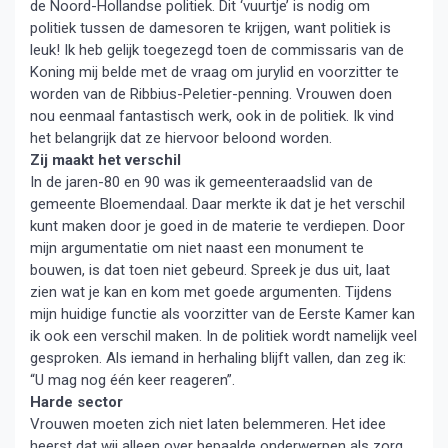
de Noord-Hollandse politiek. Dit ‘vuurtje’ is nodig om
politiek tussen de damesoren te krijgen, want politiek is
leuk! Ik heb gelijk toegezegd toen de commissaris van de
Koning mij belde met de vraag om jurylid en voorzitter te
worden van de Ribbius-Peletier-penning. Vrouwen doen
nou eenmaal fantastisch werk, ook in de politiek. Ik vind
het belangrijk dat ze hiervoor beloond worden.
Zij maakt het verschil
In de jaren-80 en 90 was ik gemeenteraadslid van de
gemeente Bloemendaal. Daar merkte ik dat je het verschil
kunt maken door je goed in de materie te verdiepen. Door
mijn argumentatie om niet naast een monument te
bouwen, is dat toen niet gebeurd. Spreek je dus uit, laat
zien wat je kan en kom met goede argumenten. Tijdens
mijn huidige functie als voorzitter van de Eerste Kamer kan
ik ook een verschil maken. In de politiek wordt namelijk veel
gesproken. Als iemand in herhaling blijft vallen, dan zeg ik:
“U mag nog één keer reageren”.
Harde sector
Vrouwen moeten zich niet laten belemmeren. Het idee
heerst dat wij alleen over bepaalde onderwerpen als zorg