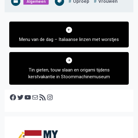
Oproep
Vrouwen
Algemeen
Bericht
navigatie
Menu van de dag – Italiaanse linzen met worstjes
Tin gieten, touw slaan en origami tijdens
kerstvakantie in Stoommachinemuseum
Facebook
Twitter
YouTube
E-mail
RSS feed
Instagram