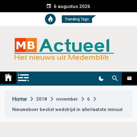
S
6 augustus 2026
k
i
Trending Tags
p
t
o
c
o
n
t
Medemblik Actueel
Wij zijn altijd actueel
e
n
t
Home
2018
november
6
Nieuweboer beslist wedstrijd in allerlaatste minuut