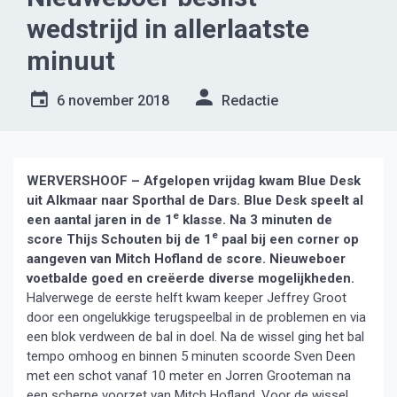
wedstrijd in allerlaatste
minuut
6 november 2018
Redactie
WERVERSHOOF – Afgelopen vrijdag kwam Blue Desk
uit Alkmaar naar Sporthal de Dars. Blue Desk speelt al
e
een aantal jaren in de 1
klasse. Na 3 minuten de
e
score Thijs Schouten bij de 1
paal bij een corner op
aangeven van Mitch Hofland de score. Nieuweboer
voetbalde goed en creëerde diverse mogelijkheden.
Halverwege de eerste helft kwam keeper Jeffrey Groot
door een ongelukkige terugspeelbal in de problemen en via
een blok verdween de bal in doel. Na de wissel ging het bal
tempo omhoog en binnen 5 minuten scoorde Sven Deen
met een schot vanaf 10 meter en Jorren Grooteman na
een scherpe voorzet van Mitch Hofland. Voor de wissel