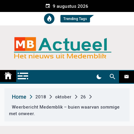
S
9 augustus 2026
k
i
Trending Tags
p
t
o
c
o
n
t
Medemblik Actueel
Wij zijn altijd actueel
e
n
t
Home
2018
oktober
26
Weerbericht Medemblik – buien waarvan sommige
met onweer.