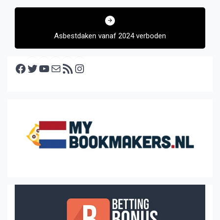
Asbestdaken vanaf 2024 verboden
Facebook
Twitter
YouTube
E-mail
RSS feed
Instagram