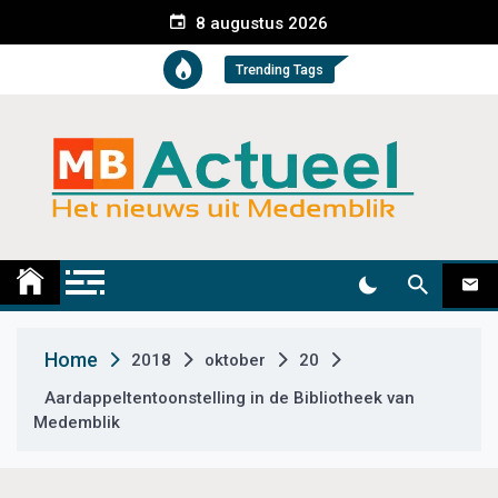
S
8 augustus 2026
k
i
Trending Tags
p
t
o
c
o
n
t
Medemblik Actueel
Wij zijn altijd actueel
e
n
t
Home
2018
oktober
20
Aardappeltentoonstelling in de Bibliotheek van
Medemblik