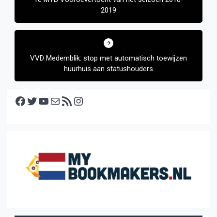
2019
VVD Medemblik: stop met automatisch toewijzen
huurhuis aan statushouders
Facebook
Twitter
YouTube
E-mail
RSS feed
Instagram