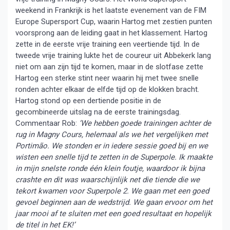
weekend in Frankrijk is het laatste evenement van de FIM
Europe Supersport Cup, waarin Hartog met zestien punten
voorsprong aan de leiding gaat in het klassement. Hartog
zette in de eerste vrije training een veertiende tijd. In de
tweede vrije training lukte het de coureur uit Abbekerk lang
niet om aan zijn tijd te komen, maar in de slotfase zette
Hartog een sterke stint neer waarin hij met twee snelle
ronden achter elkaar de elfde tijd op de klokken bracht.
Hartog stond op een dertiende positie in de
gecombineerde uitslag na de eerste trainingsdag.
Commentaar Rob:
‘We hebben goede trainingen achter de
rug in Magny Cours, helemaal als we het vergelijken met
Portimão. We stonden er in iedere sessie goed bij en we
wisten een snelle tijd te zetten in de Superpole. Ik maakte
in mijn snelste ronde één klein foutje, waardoor ik bijna
crashte en dit was waarschijnlijk net die tiende die we
tekort kwamen voor Superpole 2. We gaan met een goed
gevoel beginnen aan de wedstrijd. We gaan ervoor om het
jaar mooi af te sluiten met een goed resultaat en hopelijk
de titel in het EK!’