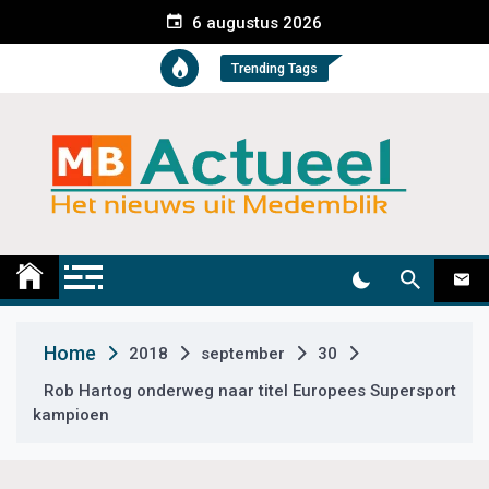
S
6 augustus 2026
k
i
Trending Tags
p
t
o
c
o
n
t
Medemblik Actueel
Wij zijn altijd actueel
e
n
t
Home
2018
september
30
Rob Hartog onderweg naar titel Europees Supersport
kampioen