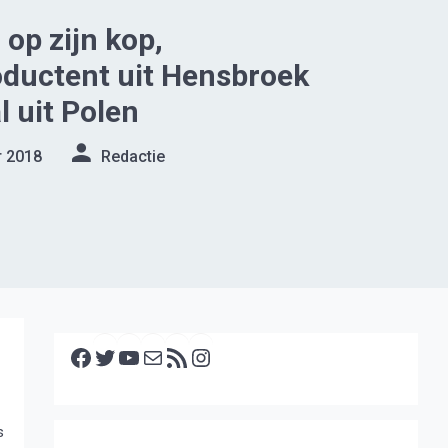
 op zijn kop,
ductent uit Hensbroek
l uit Polen
r 2018
Redactie
Facebook
Twitter
YouTube
E-mail
RSS feed
Instagram
s