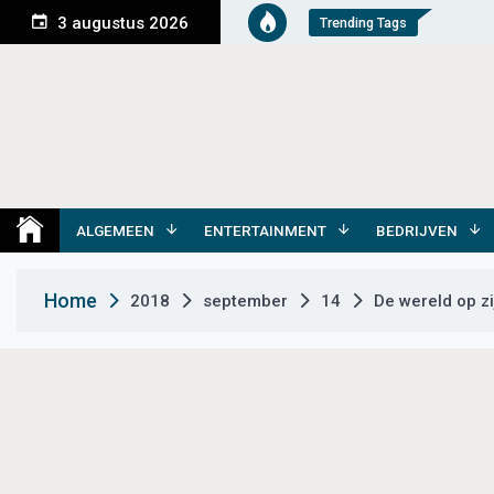
S
3 augustus 2026
Trending Tags
k
i
p
t
o
c
o
Medemblik Actueel
Wij zijn altijd actueel
n
t
ALGEMEEN
ENTERTAINMENT
BEDRIJVEN
e
n
Home
2018
september
14
De wereld op zi
t