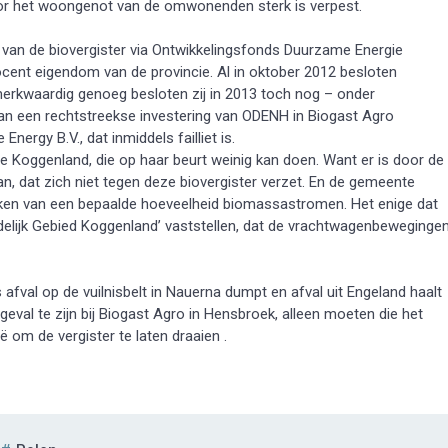
door het woongenot van de omwonenden sterk is verpest.
 van de biovergister via Ontwikkelingsfonds Duurzame Energie
cent eigendom van de provincie. Al in oktober 2012 besloten
rkwaardig genoeg besloten zij in 2013 toch nog – onder
an een rechtstreekse investering van ODENH in Biogast Agro
ergy B.V., dat inmiddels failliet is.
e Koggenland, die op haar beurt weinig kan doen. Want er is door de
 dat zich niet tegen deze biovergister verzet. En de gemeente
ken van een bepaalde hoeveelheid biomassastromen. Het enige dat
elijk Gebied Koggenland’ vaststellen, dat de vrachtwagenbeweginge
afval op de vuilnisbelt in Nauerna dumpt en afval uit Engeland haalt
 geval te zijn bij Biogast Agro in Hensbroek, alleen moeten die het
ië om de vergister te laten draaien .