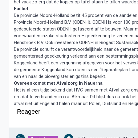
het vaak zo erg dat de kopjes op tafel staan te trillen waar
Failliet
De provincie Noord-Holland bezit 45 procent van de aandelen
Provincie Noord-Holland B.V. (ODENH). ODENH is voor 100 pro
gedeputeerde staten ODENH gefaseerd af te bouwen. Maar me
voorwaarden inzake staatssteun – goedkeuring te verlenen a
Hensbroek B.V. Ook investeerde ODENH in Biogast Sustainable En
De provincie schuift de verantwoordelijkheid naar de gemeent
gemeenteraad goedkeuring verleend aan een bestemmingsplan,
Koggenland heeft een vergunning afgegeven voor het verwer
de gemeente Koggenland kon doen is een ‘Reparatieplan Land
van en naar de biovergister enigszins beperkt.
Overeenkomst met Afvalzorg in Nauerna
Het is al een tijdje bekend dat HVC samen met Afval zorg ons 
om dat te verbranden in o.a. Alkmaar. Dit blijkt dus nu ook het
afval niet uit Engeland halen maar uit Polen, Duitsland en Belg
Reageer