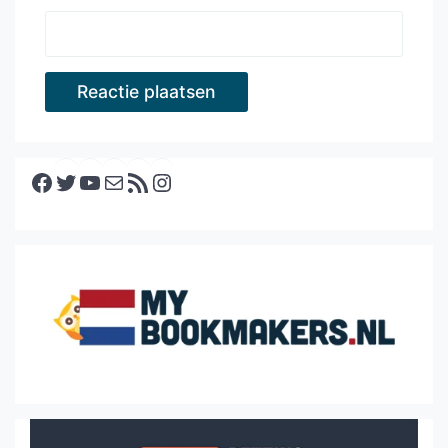
Facebook
Twitter
YouTube
E-mail
RSS feed
Instagram