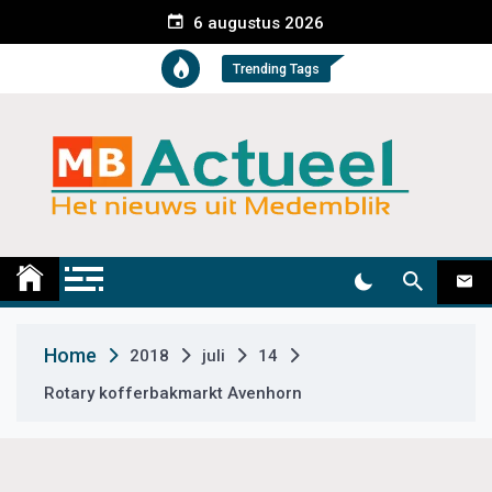
S
6 augustus 2026
k
i
Trending Tags
p
t
o
c
o
n
t
Medemblik Actueel
Wij zijn altijd actueel
e
n
t
Home
2018
juli
14
Rotary kofferbakmarkt Avenhorn