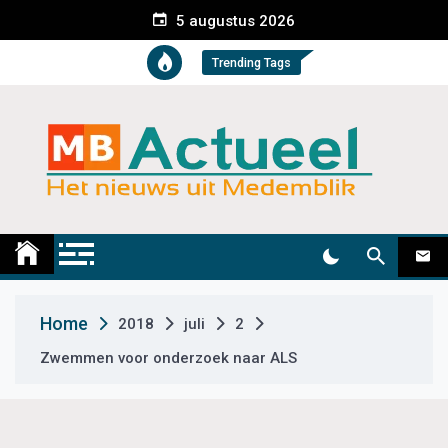
S
5 augustus 2026
k
i
Trending Tags
p
t
o
c
o
n
t
Medemblik Actueel
Wij zijn altijd actueel
e
n
t
Home
2018
juli
2
Zwemmen voor onderzoek naar ALS