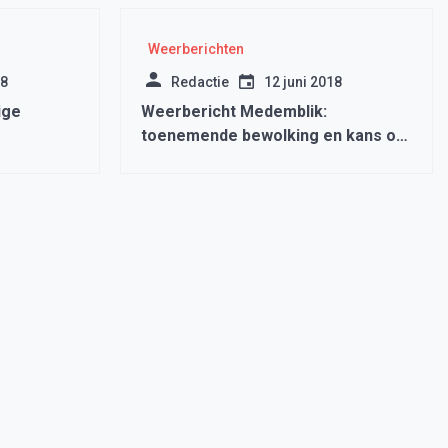
Weerberichten
18
Redactie
12 juni 2018
ige
Weerbericht Medemblik:
toenemende bewolking en kans op
een bui