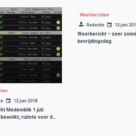
Weerberichten
Redactie
12 juni 20
Weerbericht – zeer zonn
bevrijdingsdag
hten
ie
12 juni 2018
t Medemblik 1 juli:
 bewolkt, ruimte voor de
ook kans op een bui