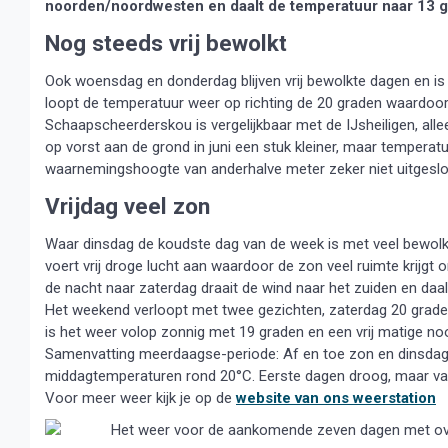
noorden/noordwesten en daalt de temperatuur naar 13 g
Nog steeds vrij bewolkt
Ook woensdag en donderdag blijven vrij bewolkte dagen en 
loopt de temperatuur weer op richting de 20 graden waardo
Schaapscheerderskou is vergelijkbaar met de IJsheiligen, allee
op vorst aan de grond in juni een stuk kleiner, maar temperat
waarnemingshoogte van anderhalve meter zeker niet uitgeslot
Vrijdag veel zon
Waar dinsdag de koudste dag van de week is met veel bewolki
voert vrij droge lucht aan waardoor de zon veel ruimte krijgt 
de nacht naar zaterdag draait de wind naar het zuiden en daal
Het weekend verloopt met twee gezichten, zaterdag 20 grade
is het weer volop zonnig met 19 graden en een vrij matige no
Samenvatting meerdaagse-periode: Af en toe zon en dinsdag
middagtemperaturen rond 20°C. Eerste dagen droog, maar v
Voor meer weer kijk je op de
website van ons weerstation