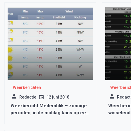
Weerberichten
Weerberic
Redactie
12 juni 2018
Redact
Weerbericht Medemblik – zonnige
Weerberich
perioden, in de middag kans op een
wisselend
bui
zon maar 