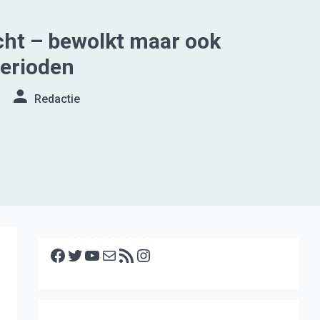
ht – bewolkt maar ook
perioden
Redactie
Facebook
Twitter
YouTube
E-mail
RSS feed
Instagram