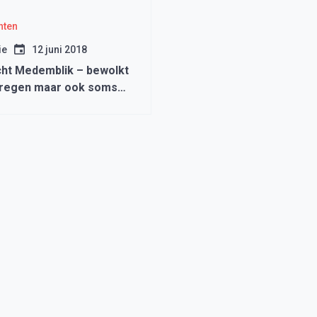
hten
ie
12 juni 2018
ht Medemblik – bewolkt
regen maar ook soms