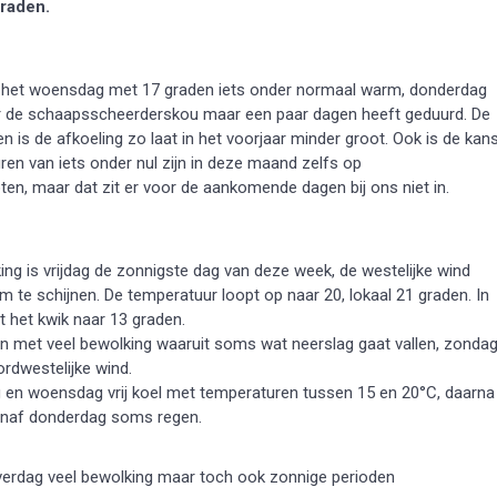
raden.
is het woensdag met 17 graden iets onder normaal warm, donderdag
or de schaapsscheerderskou maar een paar dagen heeft geduurd. De
n is de afkoeling zo laat in het voorjaar minder groot. Ook is de kan
uren van iets onder nul zijn in deze maand zelfs op
en, maar dat zit er voor de aankomende dagen bij ons niet in.
ng is vrijdag de zonnigste dag van deze week, de westelijke wind
om te schijnen. De temperatuur loopt op naar 20, lokaal 21 graden. In
t het kwik naar 13 graden.
n met veel bewolking waaruit soms wat neerslag gaat vallen, zonda
ordwestelijke wind.
 en woensdag vrij koel met temperaturen tussen 15 en 20°C, daarna
anaf donderdag soms regen.