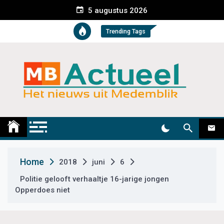
S
5 augustus 2026
k
i
Trending Tags
p
t
o
c
o
n
t
Medemblik Actueel
Wij zijn altijd actueel
e
n
t
Home
2018
juni
6
Politie gelooft verhaaltje 16-jarige jongen
Opperdoes niet