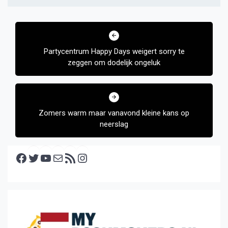
Bericht
navigatie
Partycentrum Happy Days weigert sorry te
zeggen om dodelijk ongeluk
Zomers warm maar vanavond kleine kans op
neerslag
Facebook
Twitter
YouTube
E-mail
RSS feed
Instagram