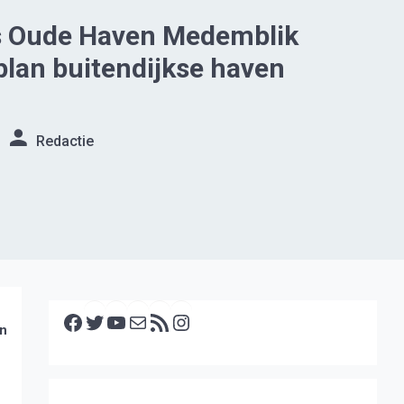
 Oude Haven Medemblik
plan buitendijkse haven
Redactie
Facebook
Twitter
YouTube
E-mail
RSS feed
Instagram
an