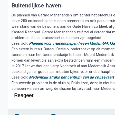
Buitendijkse haven
De plannen van Gerard Manshanden om achter het stadhuis e
deze 250 cruiseschepen kunnen aanmeren en ook parkeerruimt
weerstand van de bewoners aan de Oude Haven zo bleek afge
Kasteel Radboud. Gerard Manshanden zelf zei al eerder dat me
problemen die de cruisevaart nu hebben zijn opgelost.
Lees ook:
Plannen voor cruiseschepen haven Medemblik kla
Een extern bureau, Bureau Decisio, onderzoekt op dit momen
toeristen naar het toeristenstadje te halen. Mocht Medemblik 
komen dan levert die aan extra bestedingen ruim een miljoen
In 2017 liet wethouder Harry Nederpelt al aan Medemblik Actue
deskundigen er goed naar moeten kijken voor er uberhaupt e
Lees ook:
Medemblik straks het centrum van de cruisevaart
Een tweede probleem is de sluis bij Enkhuizen, deze is niet
schepen via een omweg, de sluizen bij Lelystad, naar Medemb
Reageer