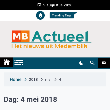
S
9 augustus 2026
k
i
Trending Tags
p
t
o
c
o
n
t
Medemblik Actueel
Wij zijn altijd actueel
e
n
t
Home
2018
mei
4
Dag:
4 mei 2018