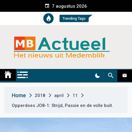
S
7 augustus 2026
k
i
Trending Tags
p
t
o
c
o
n
t
Medemblik Actueel
Wij zijn altijd actueel
e
n
t
Home
2018
april
11
Opperdoes JO8-1: Strijd, Passie en de volle buit.