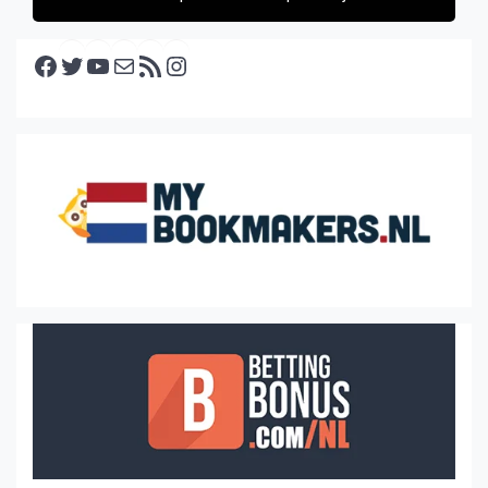
Facebook
Twitter
YouTube
E-mail
RSS feed
Instagram