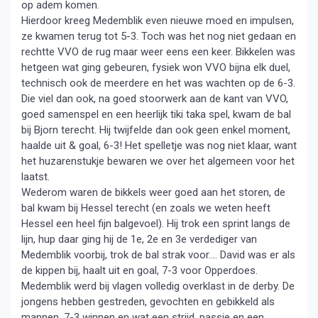
op adem komen.
Hierdoor kreeg Medemblik even nieuwe moed en impulsen,
ze kwamen terug tot 5-3. Toch was het nog niet gedaan en
rechtte VVO de rug maar weer eens een keer. Bikkelen was
hetgeen wat ging gebeuren, fysiek won VVO bijna elk duel,
technisch ook de meerdere en het was wachten op de 6-3.
Die viel dan ook, na goed stoorwerk aan de kant van VVO,
goed samenspel en een heerlijk tiki taka spel, kwam de bal
bij Bjorn terecht. Hij twijfelde dan ook geen enkel moment,
haalde uit & goal, 6-3! Het spelletje was nog niet klaar, want
het huzarenstukje bewaren we over het algemeen voor het
laatst.
Wederom waren de bikkels weer goed aan het storen, de
bal kwam bij Hessel terecht (en zoals we weten heeft
Hessel een heel fijn balgevoel). Hij trok een sprint langs de
lijn, hup daar ging hij de 1e, 2e en 3e verdediger van
Medemblik voorbij, trok de bal strak voor…. David was er als
de kippen bij, haalt uit en goal, 7-3 voor Opperdoes.
Medemblik werd bij vlagen volledig overklast in de derby. De
jongens hebben gestreden, gevochten en gebikkeld als
mannen. 7-3 winnen en wat een strijd, passie en een