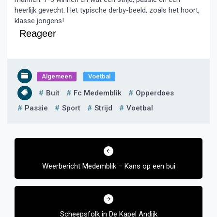
heerlijk gevecht. Het typische derby-beeld, zoals het hoort,
klasse jongens!
Reageer
Algemeen
Voetbal
Buit
Fc Medemblik
Opperdoes
Passie
Sport
Strijd
Voetbal
Bericht
navigatie
Weerbericht Medemblik – Kans op een bui
Scheepsfolk in De Kapel Andijk