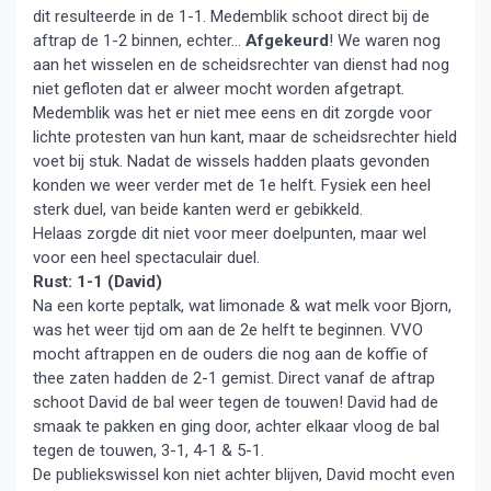
dit resulteerde in de 1-1. Medemblik schoot direct bij de
aftrap de 1-2 binnen, echter…
Afgekeurd
! We waren nog
aan het wisselen en de scheidsrechter van dienst had nog
niet gefloten dat er alweer mocht worden afgetrapt.
Medemblik was het er niet mee eens en dit zorgde voor
lichte protesten van hun kant, maar de scheidsrechter hield
voet bij stuk. Nadat de wissels hadden plaats gevonden
konden we weer verder met de 1e helft. Fysiek een heel
sterk duel, van beide kanten werd er gebikkeld.
Helaas zorgde dit niet voor meer doelpunten, maar wel
voor een heel spectaculair duel.
Rust: 1-1 (David)
Na een korte peptalk, wat limonade & wat melk voor Bjorn,
was het weer tijd om aan de 2e helft te beginnen. VVO
mocht aftrappen en de ouders die nog aan de koffie of
thee zaten hadden de 2-1 gemist. Direct vanaf de aftrap
schoot David de bal weer tegen de touwen! David had de
smaak te pakken en ging door, achter elkaar vloog de bal
tegen de touwen, 3-1, 4-1 & 5-1.
De publiekswissel kon niet achter blijven, David mocht even