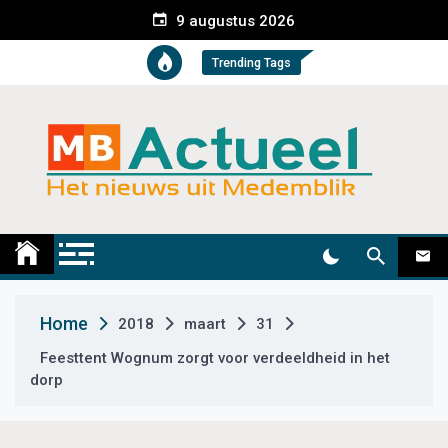
S
9 augustus 2026
k
i
Trending Tags
p
t
o
c
o
n
t
Medemblik Actueel
Wij zijn altijd actueel
e
n
t
Home
2018
maart
31
Feesttent Wognum zorgt voor verdeeldheid in het
dorp