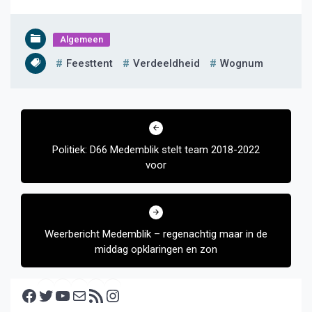
Algemeen
Feesttent
Verdeeldheid
Wognum
Bericht
navigatie
Politiek: D66 Medemblik stelt team 2018-2022
voor
Weerbericht Medemblik – regenachtig maar in de
middag opklaringen en zon
Facebook
Twitter
YouTube
E-mail
RSS feed
Instagram