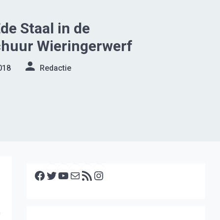
de Staal in de
chuur Wieringerwerf
018
Redactie
Facebook
Twitter
YouTube
E-mail
RSS feed
Instagram
n