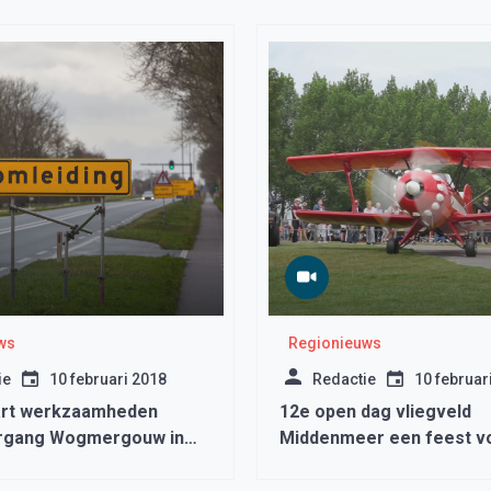
ws
Regionieuws
ie
10 februari 2018
Redactie
10 februar
art werkzaamheden
12e open dag vliegveld
rgang Wogmergouw in
Middenmeer een feest v
en oud