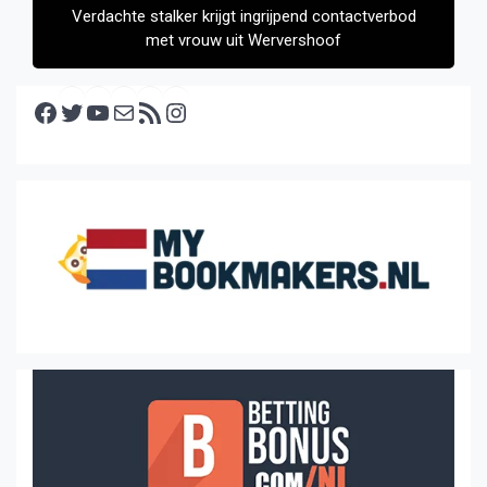
Verdachte stalker krijgt ingrijpend contactverbod
met vrouw uit Wervershoof
Facebook
Twitter
YouTube
E-mail
RSS feed
Instagram