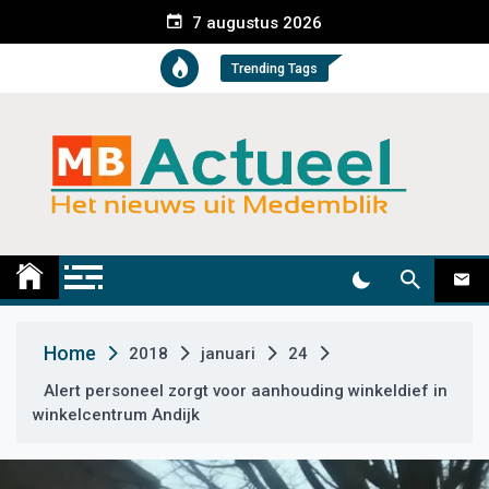
S
7 augustus 2026
k
i
Trending Tags
p
t
o
c
o
n
t
Medemblik Actueel
Wij zijn altijd actueel
e
n
t
Home
2018
januari
24
Alert personeel zorgt voor aanhouding winkeldief in
winkelcentrum Andijk