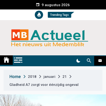
S
9 augustus 2026
k
i
Trending Tags
p
t
o
c
o
n
t
Medemblik Actueel
Wij zijn altijd actueel
e
n
t
Home
2018
januari
21
Gladheid A7 zorgt voor éénzijdig ongeval