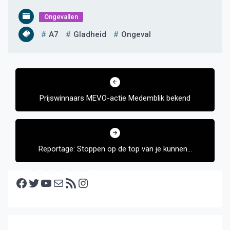
Ongevallen
A7
Gladheid
Ongeval
Bericht
navigatie
Prijswinnaars MEVO-actie Medemblik bekend
Reportage: Stoppen op de top van je kunnen…
Facebook
Twitter
YouTube
E-mail
RSS feed
Instagram