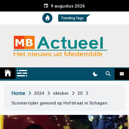
S
9 augustus 2026
k
i
Trending Tags
p
t
o
c
o
n
t
Medemblik Actueel
Wij zijn altijd actueel
e
n
t
Home
2024
oktober
20
Scooterrijder gewond op Hofstraat in Schagen