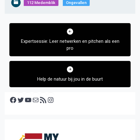
112 Medemblik
Ongevallen
Bericht
navigatie
Expertsessie: Leer netwerken en pitchen als een
pro
Help de natuur bij jou in de buurt
Facebook
Twitter
YouTube
E-mail
RSS feed
Instagram