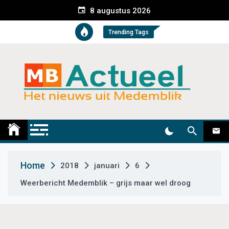
S
8 augustus 2026
k
i
Trending Tags
p
t
o
c
o
n
t
Medemblik Actueel
Wij zijn altijd actueel
e
n
t
Home
2018
januari
6
Weerbericht Medemblik – grijs maar wel droog