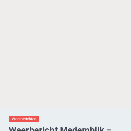
Weerberichten
Weerbericht Medemblik –