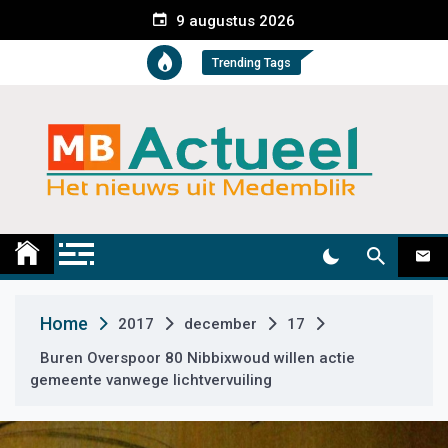
S
9 augustus 2026
k
i
Trending Tags
p
t
o
c
o
n
t
Medemblik Actueel
Wij zijn altijd actueel
e
n
t
Home
2017
december
17
Buren Overspoor 80 Nibbixwoud willen actie
gemeente vanwege lichtvervuiling