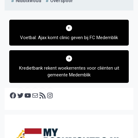
Nibbixwoud
Overspoor
Bericht
navigatie
Voetbal: Ajax komt clinic geven bij FC Medemblik
Kredietbank rekent woekerrentes voor cliënten uit
gemeente Medemblik
Facebook
Twitter
YouTube
E-mail
RSS feed
Instagram