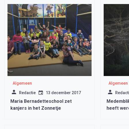
Algemeen
Algemeen
Redactie
13 december 2017
Redact
Maria Bernadetteschool zet
Medemblik
kanjers in het Zonnetje
heeft wer
Nature Ph