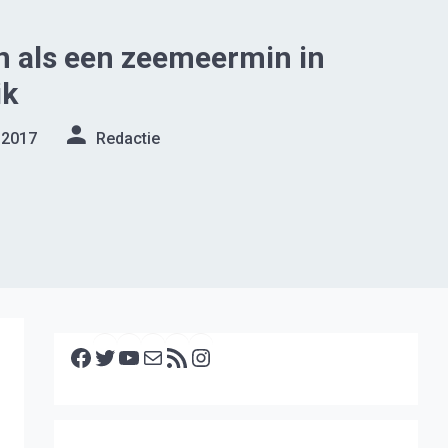
als een zeemeermin in
ik
 2017
Redactie
Facebook
Twitter
YouTube
E-mail
RSS feed
Instagram