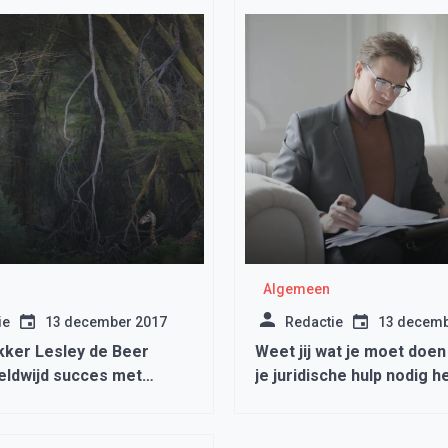
Algemeen
ie
13 december 2017
Redactie
13 decemb
ker Lesley de Beer
Weet jij wat je moet doe
eldwijd succes met
je juridische hulp nodig 
otographer of the Year