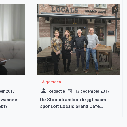
Algemeen
er 2017
Redactie
13 december 2017
n wanneer
De Stoomtramloop krijgt naam
hebt?
sponsor: Locals Grand Café
Medemblik!