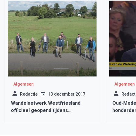
Algemeen
Algemeen
Redactie
13 december 2017
Redact
Wandelnetwerk Westfriesland
Oud-Medem
officieel geopend tijdens
honderden
RecreActief
Medembli