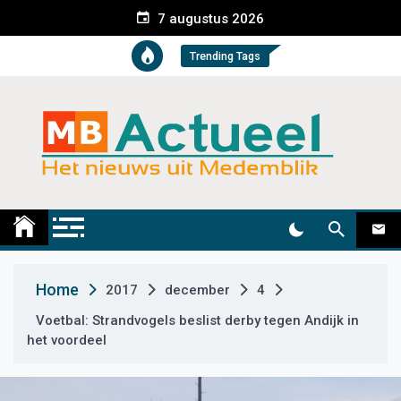
S
7 augustus 2026
k
i
Trending Tags
p
t
o
c
o
n
t
Medemblik Actueel
Wij zijn altijd actueel
e
n
t
Home
2017
december
4
Voetbal: Strandvogels beslist derby tegen Andijk in
het voordeel