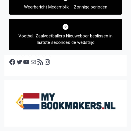
Weerbericht Medemblik – Zonnige perioden
Voetbal: Zaalvoetballers Nieuweboer beslissen in
laatste secondes de wedstrijd
Facebook
Twitter
YouTube
E-mail
RSS feed
Instagram