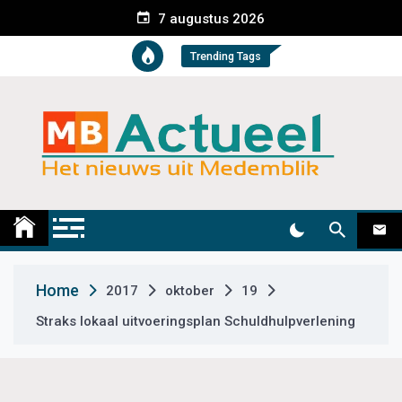
S
7 augustus 2026
k
i
Trending Tags
p
t
o
c
o
n
t
Medemblik Actueel
Wij zijn altijd actueel
e
n
t
Home
2017
oktober
19
Straks lokaal uitvoeringsplan Schuldhulpverlening