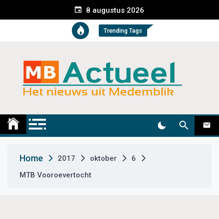
S
8 augustus 2026
k
i
Trending Tags
p
t
o
c
o
n
t
Medemblik Actueel
Wij zijn altijd actueel
e
n
t
Home
2017
oktober
6
MTB Vooroevertocht