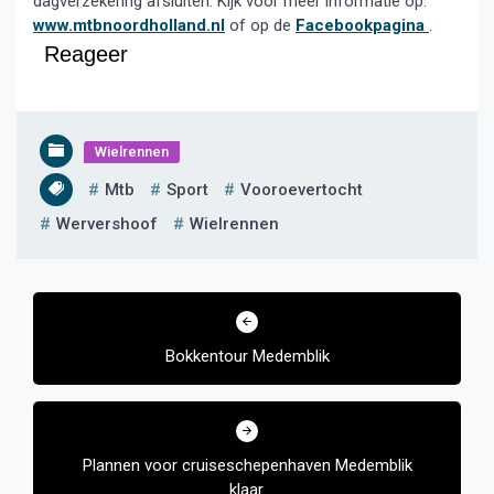
dagverzekering afsluiten. Kijk voor meer informatie op:
www.mtbnoordholland.nl
of op de
Facebookpagina
.
Reageer
Wielrennen
Mtb
Sport
Vooroevertocht
Wervershoof
Wielrennen
Bericht
navigatie
Bokkentour Medemblik
Plannen voor cruiseschepenhaven Medemblik
klaar.