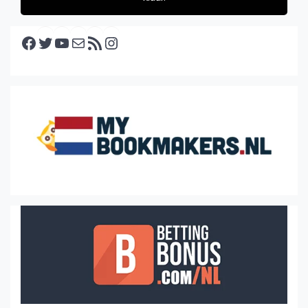
Facebook
Twitter
YouTube
E-mail
RSS feed
Instagram