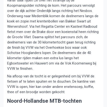
vanaf daar rijden ze over het strandje bij de
Koopmanspolder richting de kom. Het parcours vervolgt
over de dijk achter Onderdijk langs richting het Nesbos.
Onderweg naar Medemblik komen de deelnemers langs de
koek en zopie met krentenbollen van Bakker Swart uit
Wervershoof. Via het Regatta Center en Kasteel Radboud
fietst men over de Brake door een koeienstal heen richting
de Groote Vliet. Daarna splitst het parcours zich; de
deelnemers van de 30 kilometertocht gaan terug richting
de finish bij VVW via het Overhoekse bos waar ook
Schotse Hooglanders lopen. De deelnemers die de 40
kilometer rijden maken een extra lus langs het
Egboetswater en Hauwert om via de Vok Koomenweg bij
VVW te finishen.
Na afloop van de tocht is er gelegenheid om bij VVW de
fietsen af te laten spuiten en te douchen. De kantine van
VVW is open; hier kan onder andere erwtensoep, koffie,
thee of een broodje worden gekocht.
Noord-Hollandse MTB-tochten