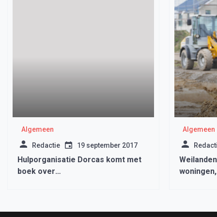
Algemeen
Algemeen
Redactie
19 september 2017
Redact
Hulporganisatie Dorcas komt met
Weilanden
boek over
woningen,
ontwikkelingssamenwerking in
wel erg ko
christelijk perspectief