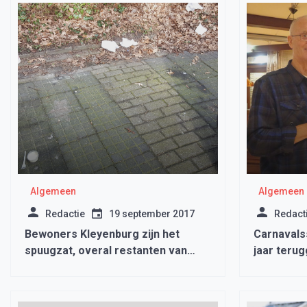
Algemeen
Algemeen
Redactie
19 september 2017
Redact
Bewoners Kleyenburg zijn het
Carnavals
spuugzat, overal restanten van
jaar teru
etenswaren op straat