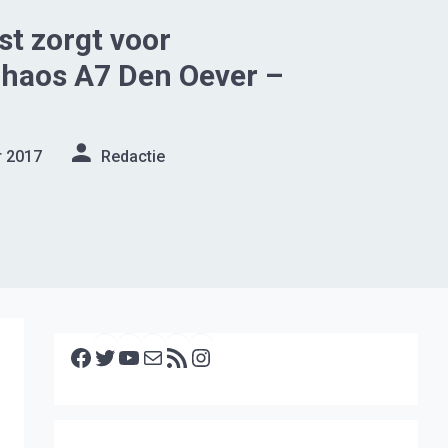
st zorgt voor
chaos A7 Den Oever –
r 2017
Redactie
Facebook
Twitter
YouTube
E-mail
RSS feed
Instagram