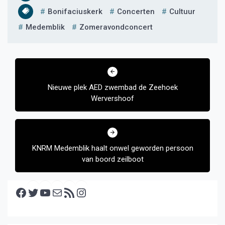
Bonifaciuskerk
Concerten
Cultuur
Medemblik
Zomeravondconcert
Bericht
navigatie
Nieuwe plek AED zwembad de Zeehoek
Wervershoof
KNRM Medemblik haalt onwel geworden persoon
van boord zeilboot
Facebook
Twitter
YouTube
E-mail
RSS feed
Instagram