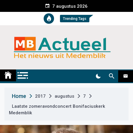
S
7 augustus 2026
k
i
Trending Tags
p
t
o
c
o
n
t
Medemblik Actueel
Wij zijn altijd actueel
e
n
t
Home
2017
augustus
7
Laatste zomeravondconcert Bonifaciuskerk
Medemblik