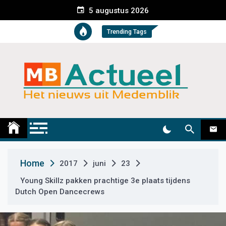
S
5 augustus 2026
k
i
Trending Tags
p
t
o
c
o
n
t
Medemblik Actueel
Wij zijn altijd actueel
e
n
t
Home
2017
juni
23
Young Skillz pakken prachtige 3e plaats tijdens
Dutch Open Dancecrews