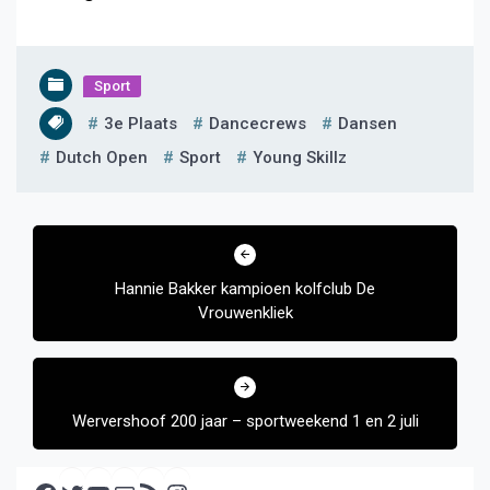
Sport
3e Plaats
Dancecrews
Dansen
Dutch Open
Sport
Young Skillz
Bericht
navigatie
Hannie Bakker kampioen kolfclub De
Vrouwenkliek
Wervershoof 200 jaar – sportweekend 1 en 2 juli
Facebook
Twitter
YouTube
E-mail
RSS feed
Instagram