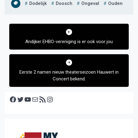
Dodelijk
Doosch
Ongeval
Ouden
Bericht
navigatie
Andijker EHBO-vereniging is er ook voor jou
Eerste 2 namen nieuw theaterseizoen Hauwert in
Concert bekend.
Facebook
Twitter
YouTube
E-mail
RSS feed
Instagram