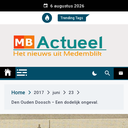
S
6 augustus 2026
k
i
Trending Tags
p
t
o
c
o
n
t
Medemblik Actueel
Wij zijn altijd actueel
e
n
t
Home
2017
juni
23
Den Ouden Doosch – Een dodelijk ongeval.