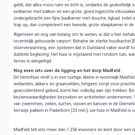
geldt, dat alles mooi ruim en licht is, ondanks de gedeeltelij
eetkamer met balkon en een grote, goed ingerichte inbouwkeuk
ondergebracht een fijne badkamer met douche, ligbad, toilet 
trap op, dan completeert een tweede, grote slaapkamer in de
Algemeen en nog van belang om te weten, is dat u hier behal
recentelijk gebouwde carport. Behalve de sterke houtkachel [
vloerverwarming, een systeem dat in Duitsland vaker wordt to
dubbele beglazing. Het huis is vrijstaand met rondom tuin, w
terras is aangelegd.
Nog even iets over de ligging en het dorp Madfeld
Dit herenhuis vindt u in een rustige, kleine in woonwijk Madf
weilanden, akkers en graanvelden, hetgeen zorgt voor pracht
geaccidenteerd gebied, komt hier volledig aan zijn trekken. 
bezienswaardigheden bezoeken en activiteiten ondernemen. Van 
van zwemmen, zeilen, surfen, vissen en kanoën in de Dieme
terrasje pakken in Paderborn [33 min.], uw huis in Madfeld is
Madfeld telt iets meer dan 1.250 inwoners en kent door een ri