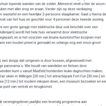
k schuin lopende wanden van de zolder. Allereerst vindt u hier de woon-
en met aller erop en eraan. Verder zijn op deze verdieping
en wastafel en een heerlijke 2-persoons slaapkamer. Gaat u hierna d
 nok van het huis en geschikt voor 4 personen deze tweede woning.
ve een grote garage met elektrische deur ook beschikt over een
Bullenjam] wordt het hele huis verwarmd door elektrische
egepast, en is het voorzien van bruine kunststoffen kozijnen met
aarin een houten prieel is gemaakt en onlangs nog een mooi groot
eld, een dorpje dat omgeven is door bossen, afgewisseld met
ige panorama`s. Wie houdt van wandelen en fietsen door
Bovendien kunt u vanuit Madfeld honderden leuke dagtochten maken,
skiën in Willingen [20 min.] tot attractiepark Fort Fun [30 min.] en
lsee [12 min.] tot modern inkopen doen, een museum bezoeken en ee
 uw punt van vertrek en terugkomst.
jk verenigingsleven jaarlijks een levendig programma aan