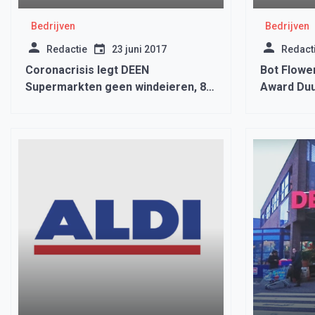
Bedrijven
Bedrijven
Redactie
23 juni 2017
Redact
Coronacrisis legt DEEN
Bot Flowe
Supermarkten geen windeieren, 80
Award Du
miljoen euro meer omzet
Medembli