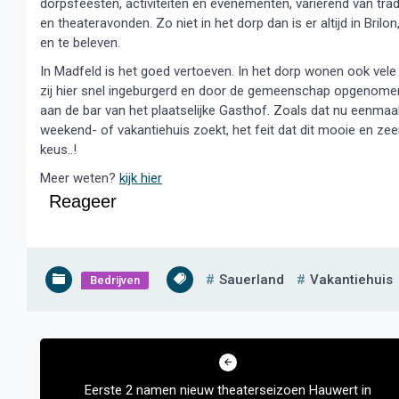
dorpsfeesten, activiteiten en evenementen, variërend van tra
en theateravonden. Zo niet in het dorp dan is er altijd in Bril
en te beleven.
In Madfeld is het goed vertoeven. In het dorp wonen ook vele
zij hier snel ingeburgerd en door de gemeenschap opgenomen.
aan de bar van het plaatselijke Gasthof. Zoals dat nu eenma
weekend- of vakantiehuis zoekt, het feit dat dit mooie en zeer
keus..!
Meer weten?
kijk hier
Reageer
Sauerland
Vakantiehuis
Bedrijven
Bericht
navigatie
Eerste 2 namen nieuw theaterseizoen Hauwert in