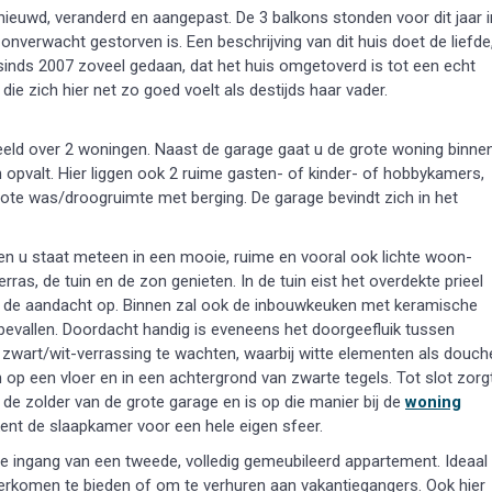
ernieuwd, veranderd en aangepast. De 3 balkons stonden voor dit jaar i
 onverwacht gestorven is. Een beschrijving van dit huis doet de liefde
sinds 2007 zoveel gedaan, dat het huis omgetoverd is tot een echt
ie zich hier net zo goed voelt als destijds haar vader.
eeld over 2 woningen. Naast de garage gaat u de grote woning binnen
 opvalt. Hier liggen ook 2 ruime gasten- of kinder- of hobbykamers,
te was/droogruimte met berging. De garage bevindt zich in het
en u staat meteen in een mooie, ruime en vooral ook lichte woon-
ras, de tuin en de zon genieten. In de tuin eist het overdekte prieel
ect de aandacht op. Binnen zal ook de inbouwkeuken met keramische
bevallen. Doordacht handig is eveneens het doorgeefluik tussen
zwart/wit-verrassing te wachten, waarbij witte elementen als douch
n op een vloer en in een achtergrond van zwarte tegels. Tot slot zorg
de zolder van de grote garage en is op die manier bij de
woning
ent de slaapkamer voor een hele eigen sfeer.
 de ingang van een tweede, volledig gemeubileerd appartement. Ideaal
erkomen te bieden of om te verhuren aan vakantiegangers. Ook hier