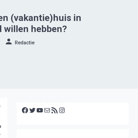
een (vakantie)huis in
 willen hebben?
Redactie
Facebook
Twitter
YouTube
E-mail
RSS feed
Instagram
e
n
.