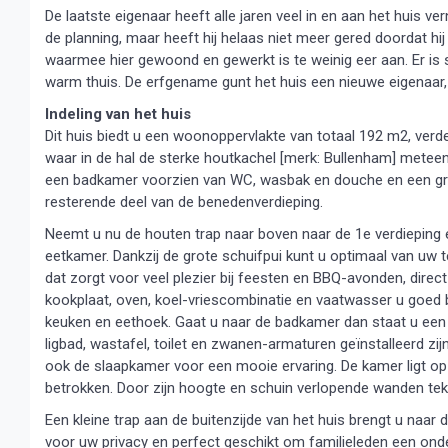
De laatste eigenaar heeft alle jaren veel in en aan het huis v
de planning, maar heeft hij helaas niet meer gered doordat hij
waarmee hier gewoond en gewerkt is te weinig eer aan. Er is 
warm thuis. De erfgename gunt het huis een nieuwe eigenaar, d
Indeling van het huis
Dit huis biedt u een woonoppervlakte van totaal 192 m2, verd
waar in de hal de sterke houtkachel [merk: Bullenham] meteen
een badkamer voorzien van WC, wasbak en douche en een gro
resterende deel van de benedenverdieping.
Neemt u nu de houten trap naar boven naar de 1e verdieping 
eetkamer. Dankzij de grote schuifpui kunt u optimaal van uw ter
dat zorgt voor veel plezier bij feesten en BBQ-avonden, dir
kookplaat, oven, koel-vriescombinatie en vaatwasser u goed 
keuken en eethoek. Gaat u naar de badkamer dan staat u een 
ligbad, wastafel, toilet en zwanen-armaturen geïnstalleerd zij
ook de slaapkamer voor een mooie ervaring. De kamer ligt op 
betrokken. Door zijn hoogte en schuin verlopende wanden tek
Een kleine trap aan de buitenzijde van het huis brengt u naar
voor uw privacy en perfect geschikt om familieleden een ond