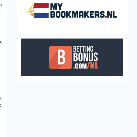
n
,
,
e,
t