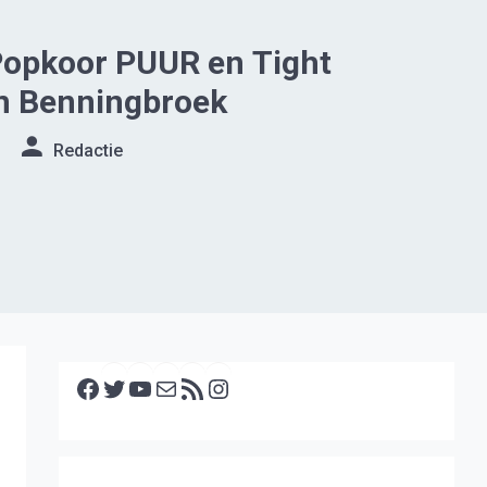
Popkoor PUUR en Tight
n Benningbroek
Redactie
Facebook
Twitter
YouTube
E-mail
RSS feed
Instagram