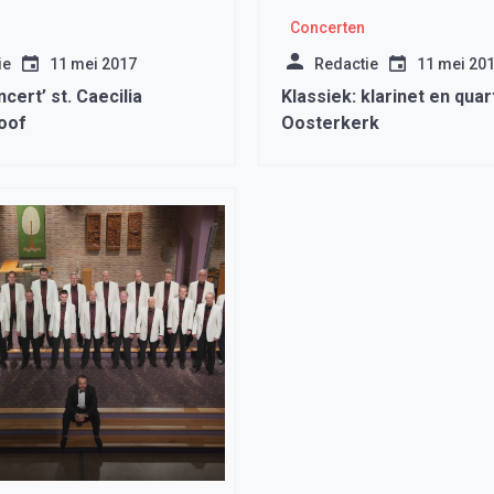
Concerten
ie
11 mei 2017
Redactie
11 mei 20
cert’ st. Caecilia
Klassiek: klarinet en quar
oof
Oosterkerk