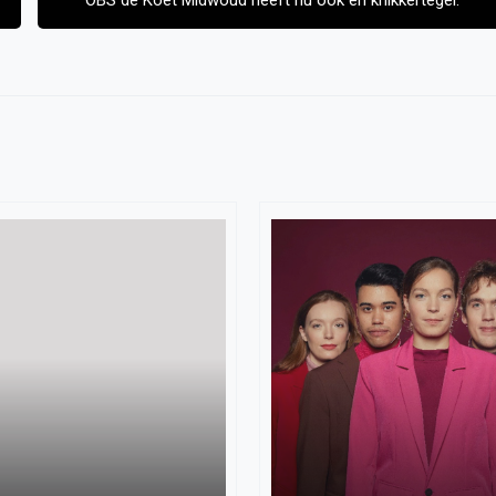
OBS de Koet Midwoud heeft nu ook en knikkertegel.