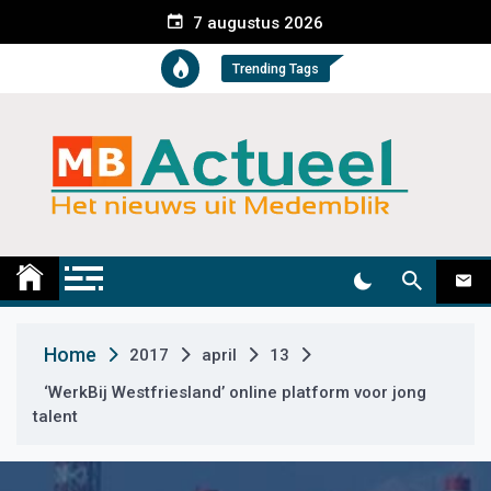
S
7 augustus 2026
k
i
Trending Tags
p
t
o
c
o
n
t
Medemblik Actueel
Wij zijn altijd actueel
e
n
t
Home
2017
april
13
‘WerkBij Westfriesland’ online platform voor jong
talent