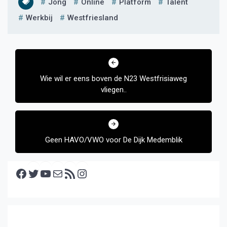
Jong
Online
Platform
Talent
Werkbij
Westfriesland
Bericht
navigatie
Wie wil er eens boven de N23 Westfrisiaweg
vliegen..
Geen HAVO/VWO voor De Dijk Medemblik
Facebook
Twitter
YouTube
E-mail
RSS feed
Instagram