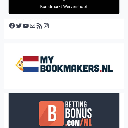
Kunstmarkt Wervershoof
Facebook
Twitter
YouTube
E-mail
RSS feed
Instagram