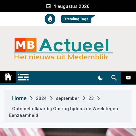
S
4 augustus 2026
k
i
Trending Tags
p
t
o
c
o
n
t
Medemblik Actueel
Wij zijn altijd actueel
e
n
t
Home
2024
september
23
Ontmoet elkaar bij Omring tijdens de Week tegen
Eenzaamheid