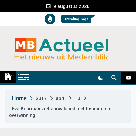
S
9 augustus 2026
k
i
Trending Tags
p
t
o
c
o
n
t
Medemblik Actueel
Wij zijn altijd actueel
e
n
t
Home
2017
april
10
Eva Buurman ziet aanvalslust niet beloond met
overwinning