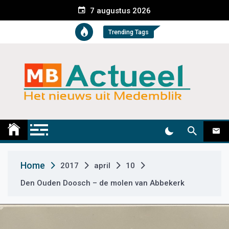
S
7 augustus 2026
k
i
Trending Tags
p
t
o
c
o
n
t
Medemblik Actueel
Wij zijn altijd actueel
e
n
t
Home
2017
april
10
Den Ouden Doosch – de molen van Abbekerk