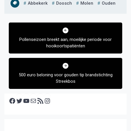
Abbekerk
Doosch
Molen
Ouden
Bericht
navigatie
Pollenseizoen breekt aan, moeilijke periode voor
hooikoortspatiënten
500 euro beloning voor gouden tip brandstichting
Streekbos
Facebook
Twitter
YouTube
E-mail
RSS feed
Instagram