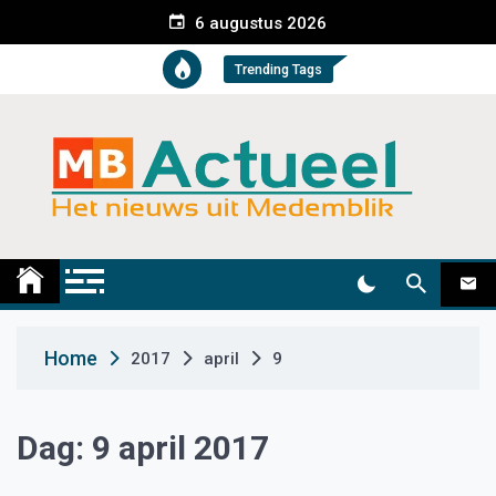
S
6 augustus 2026
k
i
Trending Tags
p
t
o
c
o
n
t
Medemblik Actueel
Wij zijn altijd actueel
e
n
t
Home
2017
april
9
Dag:
9 april 2017