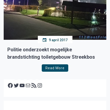
9 april 2017
Politie onderzoekt mogelijke
brandstichting toiletgebouw Streekbos
Read More
Facebook
Twitter
YouTube
E-mail
RSS feed
Instagram